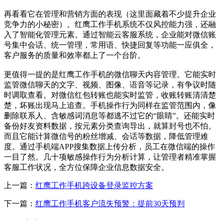
再看看它在管理和营销方面的表现（这里面藏着不少提升企业
竞争力的小秘密）。红鹰工作手机系统不仅风控能力强，还融
入了智能化管理元素。通过智能云客服系统，企业能对微信账
号集中会话、统一管理，常用语、快捷回复等功能一应俱全，
客户服务的质量和效率都上了一个台阶。
更值得一提的是红鹰工作手机的微信聊天内容管理。它能实时
监管微信聊天的文字、视频、图像、语音等记录，有争议时随
时调取查看。对微信红包转账也能实时监管，收账转账清清楚
楚，坏账出现马上追查。手机操作行为同样在监管范围内，像
删除联系人、含敏感词消息等都逃不过它的“眼睛”。还能实时
备份好友资料数据，按元素分类查询导出，就算封号也不怕。
而且它能计算微信号的粉丝增减、会话等数据，降低管理难
度。通过手机端APP搜集数据上传分析，员工在微信端的操作
一目了然。几十项敏感操作行为分析计算，让管理者精准掌握
客服工作状况，全方位保障企业信息数据安全。
上一篇：
红鹰工作手机跨设备登录监控方案
下一篇：
红鹰工作手机客户流失预警：提前30天预判