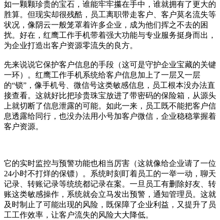
如一颗颗珍贵的宝石，谁能牢牢攥在手中，谁就拥有了更大的
胜算。但现实却很残酷，员工离职带走客户、客户莫名流失等
状况，像阴云一般笼罩着许多企业，成为他们挥之不去的困
扰。好在，红鹰工作手机带着强大功能与专业服务挺身而出，
为企业打造出客户资源零流失的良方。
先来说说它保护客户信息的手段（这可是守护企业宝藏的关键
一环）。红鹰工作手机系统给客户信息加上了一层又一层
的“锁”，像手机号、微信号这类敏感信息，员工根本没办法直
接查看。这就好比把珍贵珠宝放进了带密码的保险箱，从源头
上就切断了信息泄露的可能。如此一来，员工既不能把客户信
息透露给同行，也没办法用小号加客户微信，企业稳稳掌握着
客户资源。
它的实时监控与预警功能也相当厉害（这就像给企业请了一位
24小时不打烊的保镖）。系统时刻盯着员工的一举一动，聊天
记录、转账记录等统统都记录在案。一旦员工有删除好友、转
账这类敏感操作，系统就会立马发出预警，通知管理员。这就
及时制止了可能出现的风险，既保障了企业利益，又提升了员
工工作效率，让客户流失的风险大大降低。