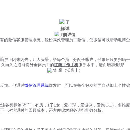
成功客户
新闻中心
有的微信客服管理系统，轻松高效管理员工微信，使微信可以帮助电商企
屏上闪来闪去，让人头晕，给每个员工分配子帐户，登录后只要扫码一
，久而久之必能提升全体员工的
红鹰工作手机
服务水平，进而增加业绩!
反馈。但通过
微信管理系统
群发时，可以在每个好友前面自动加上个性称
类标签(有车，有房，1子1女，爱打球，爱游泳，爱跑步...)，多维
下一次沟通时的回顾成本，还方便你对服务进行能效分析。
会遇到这样的尴尬：员工每次向你汇报收了多少钱的时候，尽管你内心相