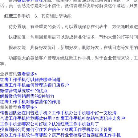
话，员工会感觉你是对他不信任。微信管理系统帮你解决这个尴尬，只要
红鹰工作手机
6、其它辅助型功能
待办置顶：有些重要的会话，可以置顶保存在列表中，方便随时跟进
快捷回复：常用回复用语可以形成标准化话术，节约大量的打字时间
报表功能：具备好友统计，新增好友，删除好友，在线日志等实用的
功能强大的微信客户管理系统红鹰工作手机，对于企业管理来说，工作
掌。
业界资讯
查看更多>
红鹰工作手机可以解决哪些问题
红鹰工作手机如何管理连锁门店客户
微信营销系统软件的优点
解析微信营销所需的5种能力
红鹰工作手机对微信营销的作用
相关推荐
查看更多>
销售团队还在用普通手机？工作手机办公手机哪个好一文说清
合适工作手机推荐哪款好用？红鹰工作手机杜绝销售离职带走客户
工作手机选哪家公司好呢？认准红鹰工作手机就对了
投资顾问公司如何守住客户信任？红鹰工作手机给出了答案
高效工作手机软件有哪些？房产行业管控客资首选红鹰工作手机