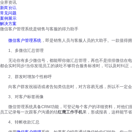
业界资讯
红鹰工作手机
新闻资讯
首页
解决方案
红鹰功能
行业案例
常见问题
案例展示
解决方案
微信客户管理系统是销售与客服的得力助手
微信客户管理系统
，即是销售人员与客服人员的大助手。一款值得拥
1、多微信汇总管理
无论你有多少微信号，都能帮你做汇总管理，再也不是排排微信在电脑
都会实时同步!当你发现员工的谈吐不够符合服务标准时，可以及时纠正
2、群发时增加个性称呼
向客户群发祝福语或者告知类信息时，对方容易无感，所以不一定会
3、对客户标签画像
微信管理系统具备CRM功能，可登记每个客户的详细资料，对他们批注各
员工记录每一次跟客户沟通的结
红鹰工作手机
果，形成报表，这样能节省
4、转帐收款汇总
使用
微信客户管理
系统，如果客户经常通过微信给你们转款，你一定