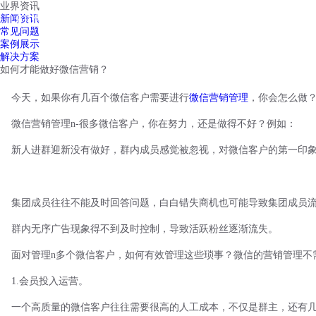
业界资讯
红鹰工作手机
新闻资讯
首页
解决方案
红鹰功能
行业案例
常见问题
案例展示
解决方案
如何才能做好微信营销？
今天，如果你有几百个微信客户需要进行
微信营销管理
，你会怎么做
微信营销管理
n-很多微信客户，你在努力，还是做得不好？例如：
新人进群迎新没有做好，群内成员感觉被忽视，对微信客户的第一印
集团成员往往不能及时回答问题，白白错失商机也可能导致集团成员
群内无序广告现象得不到及时控制，导致活跃粉丝逐渐流失。
面对管理
n多个微信客户，如何有效管理这些琐事？微信的营销管理不
1.会员投入运营。
一个高质量的微信客户往往需要很高的人工成本，不仅是群主，还有