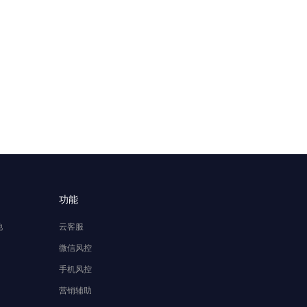
功能
池
云客服
微信风控
手机风控
营销辅助