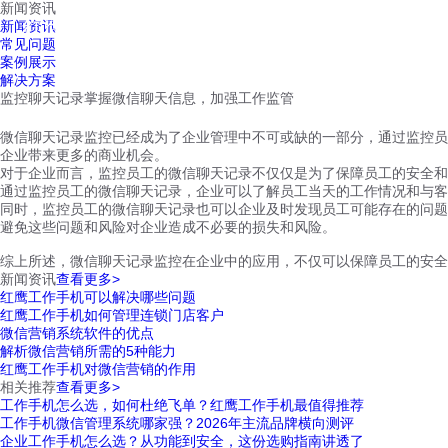
新闻资讯
红鹰工作手机
新闻资讯
首页
解决方案
红鹰功能
行业案例
常见问题
案例展示
解决方案
监控聊天记录掌握微信聊天信息，加强工作监管
微信聊天记录监控已经成为了企业管理中不可或缺的一部分，通过监控员
企业带来更多的商业机会。
对于企业而言，监控员工的微信聊天记录不仅仅是为了保障员工的安全和
通过监控员工的微信聊天记录，企业可以了解员工当天的工作情况和与客
同时，监控员工的微信聊天记录也可以企业及时发现员工可能存在的问题
避免这些问题和风险对企业造成不必要的损失和风险。
综上所述，微信聊天记录监控在企业中的应用，不仅可以保障员工的安全
新闻资讯
查看更多>
红鹰工作手机可以解决哪些问题
红鹰工作手机如何管理连锁门店客户
微信营销系统软件的优点
解析微信营销所需的5种能力
红鹰工作手机对微信营销的作用
相关推荐
查看更多>
工作手机怎么选，如何杜绝飞单？红鹰工作手机最值得推荐
工作手机微信管理系统哪家强？2026年主流品牌横向测评
企业工作手机怎么选？从功能到安全，这份选购指南讲透了