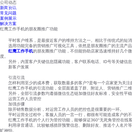
公司动态
红鹰工作手机
新闻资讯
首页
解决方案
红鹰功能
行业案例
常见问题
案例展示
解决方案
红鹰工作手机的朋友圈推广功能
平时客户维系，是最接近客户的维持方法之一。相比于传统式的短消息
选用功能完备的营销推广可视化工具，依然是朋友圈推广的主流产品
红鹰工作手机
的朋友圈推广功能，不但能协助店家迅速维持好几个微
度。
另外，内置客户关键信息隱藏功能，客户联系电话、ID号等关键信息
新客户发展
引流引流
怎样利用至少的成本费，获取数最多的客户?是每一个店家更为关注的
红鹰工作手机的引流功能，全层面遮盖了群、附近人、营销推广二维码
另外，全部引流参数均遵循微信生态链加微信好友标准，安全性平稳
运营工作人员管控
加强步骤
除开销售数据分析，对运营工作人员的把控也是很重要的一环。
平时运营全过程中，客服人员的一言一行，都很有可能造成客户的不
红鹰工作手机的个人行为管控功能，能够保证360°无死角管控在线
利用录音通话、比较敏感措辞预警信息、删除好友、推送个人名片等个
旷神怡。