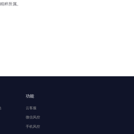
精粹所属。
功能
池
云客服
微信风控
手机风控